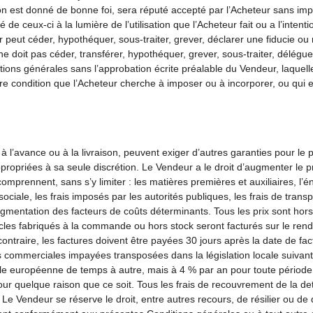
tion est donné de bonne foi, sera réputé accepté par l’Acheteur sans imp
té de ceux-ci à la lumière de l’utilisation que l’Acheteur fait ou a l’inte
r peut céder, hypothéquer, sous-traiter, grever, déclarer une fiducie ou
 doit pas céder, transférer, hypothéquer, grever, sous-traiter, délégue
ions générales sans l’approbation écrite préalable du Vendeur, laquell
re condition que l’Acheteur cherche à imposer ou à incorporer, ou qui es
 à l’avance ou à la livraison, peuvent exiger d’autres garanties pour le
opriées à sa seule discrétion. Le Vendeur a le droit d’augmenter le prix
omprennent, sans s’y limiter : les matières premières et auxiliaires, l’
 sociale, les frais imposés par les autorités publiques, les frais de tra
gmentation des facteurs de coûts déterminants. Tous les prix sont hors
articles fabriqués à la commande ou hors stock seront facturés sur le ren
ontraire, les factures doivent être payées 30 jours après la date de 
s commerciales impayées transposées dans la législation locale suivant
le européenne de temps à autre, mais à 4 % par an pour toute période 
our quelque raison que ce soit. Tous les frais de recouvrement de la 
. Le Vendeur se réserve le droit, entre autres recours, de résilier ou d