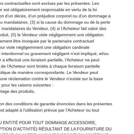
ons contractuelles sont exclues par les présentes. Les
 est obligatoirement responsable en vertu de la loi
raison d’un décès, d’un préjudice corporel ou d’un dommage à
x ou mandataires, (3) si la cause du dommage ou de la perte
andataires du Vendeur, (4) si l’Acheteur fait valoir des
roduit, (5) le Vendeur viole négligemment une obligation
lement être invoquée par le partenaire contractuel
deur viole négligemment une obligation cardinale
 intentionnel ou gravement négligent n’est impliqué, et/ou
effectué une livraison partielle, l’Acheteur ne peut
ts de l’Acheteur sont limités à chaque livraison partielle
’applique de manière correspondante. Le Vendeur peut
ucune réclamation contre le Vendeur n’existe sur la base
pour les raisons suivantes :
uetage des produits,
eption des conditions de garantie énoncées dans les présentes
est adapté à l’utilisation prévue par l’Acheteur ou tout
OU ENTITÉ POUR TOUT DOMMAGE ACCESSOIRE,
UPTION D’ACTIVITÉ) RÉSULTANT DE LA FOURNITURE DU