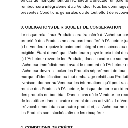
en cas de manquement de l’Acheteur à effectuer un paiemen
remboursera intégralement au Vendeur tous les dommages, co
présentes Conditions générales ou de tout effort de recouv
3. OBLIGATIONS DE RISQUE ET DE CONSERVATION
Le risque relatif aux Produits sera transféré à l’Acheteur 
propriété des Produits ne sera pas transféré à l’Acheteur jusq
i) Le Vendeur reçoive le paiement intégral (en espèces ou 
exigible. Étant donné que l’Acheteur a payé le prix total d
ii) L’Acheteur revende les Produits, dans le cadre de son ac
l’Acheteur immédiatement avant le moment où l’Acheteur re
l’Acheteur devra : stocker les Produits séparément de tous le
marque d’identification ou tout emballage relatif aux Produit
livraison, donner au Vendeur les informations qu’il peut rais
remise des Produits à l’Acheteur, le risque de perte accide
des produits en bon état. Dans le cas où le Vendeur ne reço
de les utiliser dans le cadre normal de ses activités. Le V
irrévocablement dans un autre produit et, si l’Acheteur ne le
les Produits sont stockés afin de les récupérer.
4. CONDITIONS DE CRÉDIT