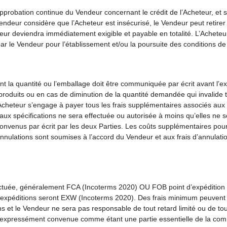
probation continue du Vendeur concernant le crédit de l’Acheteur, et si, 
endeur considère que l’Acheteur est insécurisé, le Vendeur peut retirer 
eteur deviendra immédiatement exigible et payable en totalité. L’Achet
 le Vendeur pour l’établissement et/ou la poursuite des conditions de 
 quantité ou l’emballage doit être communiquée par écrit avant l’expé
oduits ou en cas de diminution de la quantité demandée qui invalide tou
Acheteur s’engage à payer tous les frais supplémentaires associés aux
aux spécifications ne sera effectuée ou autorisée à moins qu’elles ne
t convenus par écrit par les deux Parties. Les coûts supplémentaires pou
nnulations sont soumises à l’accord du Vendeur et aux frais d’annulatio
ffectuée, généralement FCA (Incoterms 2020) OU FOB point d’expédit
s expéditions seront EXW (Incoterms 2020). Des frais minimum peuvent
ons et le Vendeur ne sera pas responsable de tout retard limité ou de tou
été expressément convenue comme étant une partie essentielle de la com