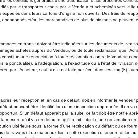
entre les conditions générales d’une autorisation et les présentes Condi
iés par le transporteur choisi par le Vendeur et acheminés vers le lieu
 être expédiés dans leurs cartons d’origine non ouverts. Des frais de r
, abandonnés et/ou les marchandises de plus de six mois ne peuvent e
mmages en transit doivent être indiquées sur les documents de livraiso
mmagés achetés auprès du Vendeur, ou de toute réclamation que l’Ache
s constitue une renonciation à toute réclamation contre le Vendeur con
s la ponctualité), à l’adéquation, à l’exactitude ou à l’état de livraiso
e par l’Acheteur, sauf si elle est faite par écrit dans les cinq (5) jou
ès leur réception et, en cas de défaut, doit en informer le Vendeur par 
 défaut pouvant être identifié lors d’une inspection appropriée. Il en 
tun. Si un défaut apparaît par la suite, ce fait doit être notifié après 
la mesure où il y a un défaut et qu’il a fait l’objet d’une réclamation 
xécution ultérieure sous la forme d’une rectification du défaut ou de four
s de travaux et de matériaux liés à cette exécution ultérieure et les au