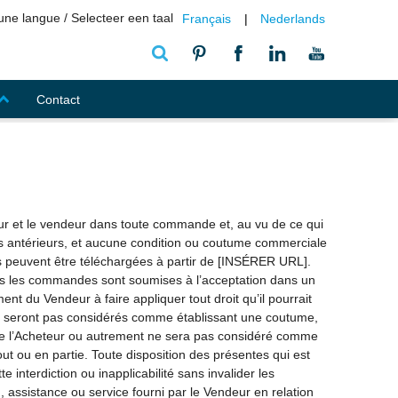
une langue / Selecteer een taal
Français
Nederlands
Contact
eur et le vendeur dans toute commande et, au vu de ce qui
ats antérieurs, et aucune condition ou coutume commerciale
les peuvent être téléchargées à partir de [INSÉRER URL].
tes les commandes sont soumises à l’acceptation dans un
t du Vendeur à faire appliquer tout droit qu’il pourrait
ne seront pas considérés comme établissant une coutume,
 de l’Acheteur ou autrement ne sera pas considéré comme
ut ou en partie. Toute disposition des présentes qui est
e interdiction ou inapplicabilité sans invalider les
on, assistance ou service fourni par le Vendeur en relation