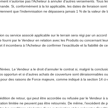
rsement n’autorise pas l’Acheteur à annuler d’autres versements. Tous les
mande. Si, conformément à la loi applicable, les dates de livraison sont
onviennent que l’indemnisation ne dépassera jamais 1 % de la valeur de
ion ou service associé applicable sur le terrain sera régi par un accord éc
fourni par le Vendeur en relation avec les Produits ou concernant leur 
il incombera à l’Acheteur de confirmer l’exactitude et la fiabilité de ceux
érées. Le Vendeur a le droit d’annuler le contrat si, malgré la conclus
s opportun et si d’autres achats de couverture sont déraisonnables ou
 pour des raisons de Force majeure, comme indiqué à la section 14 ci
pédition de retour, qui peut être accordée ou refusée par le Vendeur à s
ion limitée ne peuvent pas être retournés. De même, l’excédent de pro