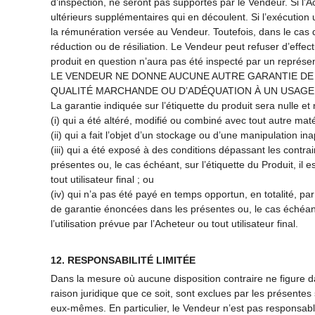
d’inspection, ne seront pas supportés par le Vendeur. Si l’
ultérieurs supplémentaires qui en découlent. Si l’exécution 
la rémunération versée au Vendeur. Toutefois, dans le cas d
réduction ou de résiliation. Le Vendeur peut refuser d’effe
produit en question n’aura pas été inspecté par un représe
LE VENDEUR NE DONNE AUCUNE AUTRE GARANTIE DE Q
QUALITÉ MARCHANDE OU D’ADÉQUATION À UN USAGE 
La garantie indiquée sur l’étiquette du produit sera nulle et
(i) qui a été altéré, modifié ou combiné avec tout autre mat
(ii) qui a fait l’objet d’un stockage ou d’une manipulation in
(iii) qui a été exposé à des conditions dépassant les contr
présentes ou, le cas échéant, sur l’étiquette du Produit, il e
tout utilisateur final ; ou
(iv) qui n’a pas été payé en temps opportun, en totalité, par
de garantie énoncées dans les présentes ou, le cas échéant, s
l’utilisation prévue par l’Acheteur ou tout utilisateur final.
12. RESPONSABILITÉ LIMITÉE
Dans la mesure où aucune disposition contraire ne figure da
raison juridique que ce soit, sont exclues par les présente
eux-mêmes. En particulier, le Vendeur n’est pas responsabl