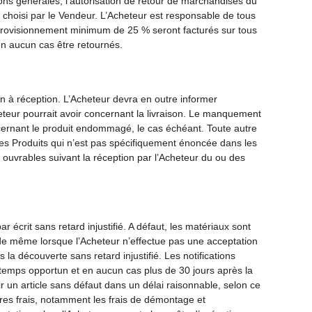
tions générales, l’autorisation de retour de marchandises du
 choisi par le Vendeur. L’Acheteur est responsable de tous
éapprovisionnement minimum de 25 % seront facturés sur tous
n aucun cas être retournés.
n à réception. L’Acheteur devra en outre informer
teur pourrait avoir concernant la livraison. Le manquement
cernant le produit endommagé, le cas échéant. Toute autre
n des Produits qui n’est pas spécifiquement énoncée dans les
rs ouvrables suivant la réception par l’Acheteur du ou des
écrit sans retard injustifié. A défaut, les matériaux sont
va de même lorsque l’Acheteur n’effectue pas une acceptation
la découverte sans retard injustifié. Les notifications
en temps opportun et en aucun cas plus de 30 jours après la
nir un article sans défaut dans un délai raisonnable, selon ce
tres frais, notamment les frais de démontage et