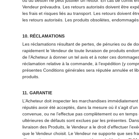
ou du besoin ne peut justifier un retour. En cas de conflit 
Vendeur prévaudra. Les retours autorisés doivent être expéd
les frais et risques liés au transport. Les retours doivent
les retours autorisés. Les produits obsolètes, endommagés
10. RÉCLAMATIONS
Les réclamations résultant de pertes, de pénuries ou de do
rapidement le Vendeur de toute livraison de produits endo
de l’Acheteur à donner un tel avis et à noter ces dommage
réclamation relative à la commande, à l’expédition (y compri
présentes Conditions générales sera réputée annulée et libéré
produits.
11. GARANTIE
L’Acheteur doit inspecter les marchandises immédiatement apr
réputés avoir été acceptés, dans la mesure où il s’agit d’un
convenue, ou ne l’effectue pas complètement ou en temps oppor
ultérieures de défauts sont exclues par les présentes. Dans 
livraison des Produits, le Vendeur a le droit d’effectuer l’e
que le Vendeur choisit. Le Vendeur ne supporte que ses frai