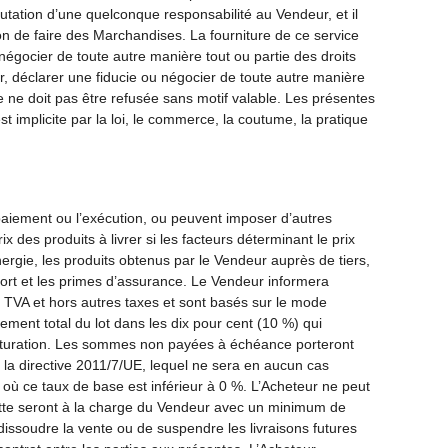
utation d’une quelconque responsabilité au Vendeur, et il
ntion de faire des Marchandises. La fourniture de ce service
 négocier de toute autre manière tout ou partie des droits
r, déclarer une fiducie ou négocier de toute autre manière
e ne doit pas être refusée sans motif valable. Les présentes
t implicite par la loi, le commerce, la coutume, la pratique
 paiement ou l’exécution, ou peuvent imposer d’autres
 des produits à livrer si les facteurs déterminant le prix
énergie, les produits obtenus par le Vendeur auprès de tiers,
nsport et les primes d’assurance. Le Vendeur informera
 TVA et hors autres taxes et sont basés sur le mode
dement total du lot dans les dix pour cent (10 %) qui
facturation. Les sommes non payées à échéance porteront
 la directive 2011/7/UE, lequel ne sera en aucun cas
où ce taux de base est inférieur à 0 %. L’Acheteur ne peut
dette seront à la charge du Vendeur avec un minimum de
e dissoudre la vente ou de suspendre les livraisons futures