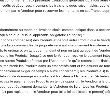
t conformément aux présentes Conditions générales ou à tout autre co
ûts et dépenses, y compris les frais juridiques raisonnables, que le 
rement par le Vendeur pour recouvrer les montants en souffrance auprè
conformément au mode de livraison choisi comme indiqué dans la section 
u’à ce que (si la loi applicable obligatoire l’autorise) :
en fonds compensés) des Produits et de tout autre Produit que le Vende
es produits commandés, la propriété sera automatiquement transférée à 
tivité ordinaire, en tant que mandant et non en tant qu’agent du Vendeur
vend les Produits. Jusqu’à ce que le Vendeur reçoive le paiement inté
s autres Produits détenus par l’Acheteur afin qu’ils restent identifiable
s, maintenir les Produits dans un état satisfaisant et les assurer de tou
onnablement exiger de temps à autre concernant i) les Produits e ii) la 
ntelle ou de dommage au produit est transféré à l’Acheteur et l’Acheteu
it pas le paiement des Produits en temps opportun, le Vendeur a le dro
endeur peut également demander à l’Acheteur de livrer tous les Produit
 fait pas rapidement, le Vendeur peut (si la loi applicable le permet) pé