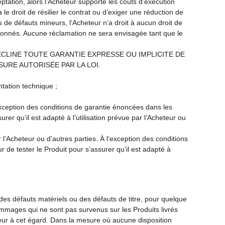
tation, alors l’Acheteur supporte les coûts d’exécution
e droit de résilier le contrat ou d’exiger une réduction de
 de défauts mineurs, l’Acheteur n’a droit à aucun droit de
rtionnés. Aucune réclamation ne sera envisagée tant que le
ÉCLINE TOUTE GARANTIE EXPRESSE OU IMPLICITE DE
URE AUTORISÉE PAR LA LOI.
ntation technique ;
’exception des conditions de garantie énoncées dans les
urer qu’il est adapté à l’utilisation prévue par l’Acheteur ou
r l’Acheteur ou d’autres parties. À l’exception des conditions
r de tester le Produit pour s’assurer qu’il est adapté à
des défauts matériels ou des défauts de titre, pour quelque
dommages qui ne sont pas survenus sur les Produits livrés
teur à cet égard. Dans la mesure où aucune disposition