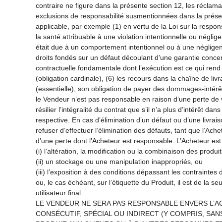
contraire ne figure dans la présente section 12, les réclama
exclusions de responsabilité susmentionnées dans la présen
applicable, par exemple (1) en vertu de la Loi sur la respon
la santé attribuable à une violation intentionnelle ou négl
était due à un comportement intentionnel ou à une négligen
droits fondés sur un défaut découlant d’une garantie concern
contractuelle fondamentale dont l’exécution est ce qui rend
(obligation cardinale), (6) les recours dans la chaîne de l
(essentielle), son obligation de payer des dommages-intérêt
le Vendeur n’est pas responsable en raison d’une perte de 
résilier l’intégralité du contrat que s’il n’a plus d’intérêt da
respective. En cas d’élimination d’un défaut ou d’une livr
refuser d’effectuer l’élimination des défauts, tant que l’Ach
d’une perte dont l’Acheteur est responsable. L’Acheteur es
(i) l’altération, la modification ou la combinaison des produ
(ii) un stockage ou une manipulation inappropriés, ou
(iii) l’exposition à des conditions dépassant les contrainte
ou, le cas échéant, sur l’étiquette du Produit, il est de la se
utilisateur final.
LE VENDEUR NE SERA PAS RESPONSABLE ENVERS L’
CONSÉCUTIF, SPÉCIAL OU INDIRECT (Y COMPRIS, SAN