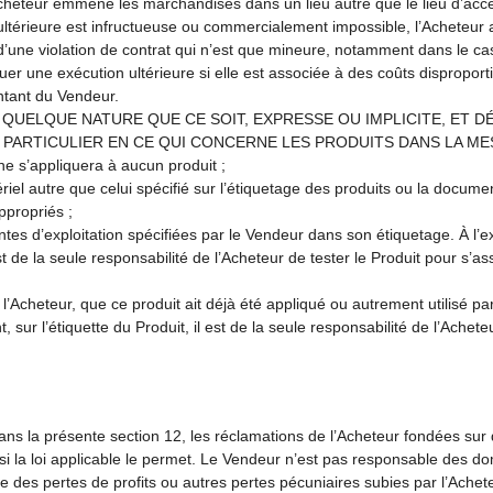
Acheteur emmène les marchandises dans un lieu autre que le lieu d’accep
ultérieure est infructueuse ou commercialement impossible, l’Acheteur a l
’une violation de contrat qui n’est que mineure, notamment dans le cas
ctuer une exécution ultérieure si elle est associée à des coûts dispropo
ntant du Vendeur.
UELQUE NATURE QUE CE SOIT, EXPRESSE OU IMPLICITE, ET D
PARTICULIER EN CE QUI CONCERNE LES PRODUITS DANS LA MES
 ne s’appliquera à aucun produit ;
ériel autre que celui spécifié sur l’étiquetage des produits ou la docume
appropriés ;
aintes d’exploitation spécifiées par le Vendeur dans son étiquetage. À l
st de la seule responsabilité de l’Acheteur de tester le Produit pour s’ass
 l’Acheteur, que ce produit ait déjà été appliqué ou autrement utilisé pa
ur l’étiquette du Produit, il est de la seule responsabilité de l’Acheteu
ns la présente section 12, les réclamations de l’Acheteur fondées sur 
s si la loi applicable le permet. Le Vendeur n’est pas responsable des 
e des pertes de profits ou autres pertes pécuniaires subies par l’Ache