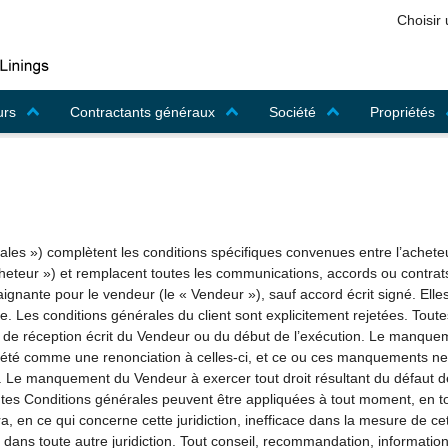
Choisir 
urs
Contractants généraux
Société
Propriétés
ales ») complètent les conditions spécifiques convenues entre l’achet
 Acheteur ») et remplacent toutes les communications, accords ou contr
aignante pour le vendeur (le « Vendeur »), sauf accord écrit signé. El
 Les conditions générales du client sont explicitement rejetées. Tou
de réception écrit du Vendeur ou du début de l’exécution. Le manquemen
rprété comme une renonciation à celles-ci, et ce ou ces manquements 
n. Le manquement du Vendeur à exercer tout droit résultant du défaut
entes Conditions générales peuvent être appliquées à tout moment, en to
ra, en ce qui concerne cette juridiction, inefficace dans la mesure de cett
lité dans toute autre juridiction. Tout conseil, recommandation, informati