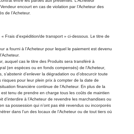
ntrat entre les parties aux présentes. L’Acheteur
Vendeur encourt en cas de violation par l’Acheteur des
s de l’Acheteur.
« Frais d’expédition/de transport » ci-dessous. Le titre de
ur a fourni à l’Acheteur pour lequel le paiement est devenu
l’Acheteur.
, auquel cas le titre des Produits sera transféré à
gral (en espèces ou en fonds compensés) de l’Acheteur,
s, s’abstenir d’enlever la dégradation ou d’obscurcir toute
s risques pour leur plein prix à compter de la date de
situation financière continue de l’Acheteur. En plus de la
r est tenu de prendre en charge tous les coûts de maintien
it d’interdire à l’Acheteur de revendre les marchandises ou
s en sa possession qui n’ont pas été revendus ou incorporés
nétrer dans l’un des locaux de l’Acheteur ou de tout tiers où