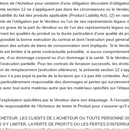
tions de l’Acheteur pour violation d’une obligation découlant d’obligati
te section 12 ne s’appliquent pas dans les circonstances où le Vendeur
sabilité du fait des produits applicable (Product Liability Act), (2) en 
igente de l’obligation par le Vendeur ou l’un de ses représentants légau
ce grave de la part du Vendeur ou de l’un des représentants légaux ou m
ant les qualités du produit ou la durée particulière d’une qualité de p
 possible la bonne exécution du contrat et dont l’exécution peut généra
ivraison des achats de biens de consommation sont impliqués. Si le Ven
s est limitée à la perte contractuelle prévisible, si aucun comportement
vie, d’un dommage corporel ou d’un dommage à la santé. Si le Vendeur a 
ns l’exécution partielle. Pour les contrats de livraison successifs, les droi
aison de remplacement (exécution ultérieure), la présente section 12 s
eteur n’a pas payé la partie de la livraison qui n’a pas été contestée. A
t particulièrement responsable des dommages et pertes qui surviennent 
its avec tout autre matériau autre que les matériaux spécifiés sur l’étiq
s d’exploitation spécifiées par le Vendeur dans son étiquetage. À l’exc
ule responsabilité de l’Acheteur de tester le Produit pour s’assurer qu’il 
ACHETEUR, LES CLIENTS DE L’ACHETEUR OU TOUTE PERSONNE 
S S’Y LIMITER, LA PERTE DE PROFITS OU LES PERTES D’INTERR