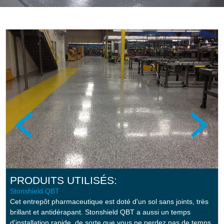
PRODUITS UTILISÉS:
Stonshield QBT
Stonclad GS
Stonclad GS
Cet entrepôt pharmaceutique est doté d'un sol sans joints, très
brillant et antidérapant. Stonshield QBT a aussi un temps
d'installation rapide, de sorte que vous ne perdez pas de temps